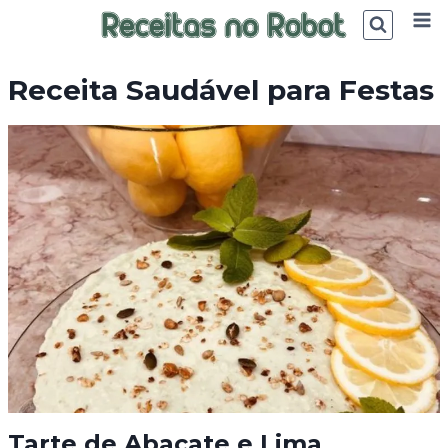
Skip
to
content
Receita Saudável para Festas
Tarte de Abacate e Lima