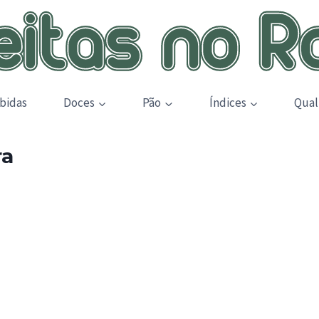
bidas
Doces
Pão
Índices
Qual
ra