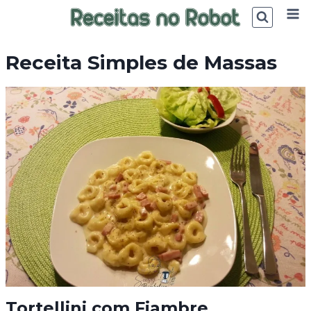
Skip
to
content
Receita Simples de Massas
Tortellini com Fiambre