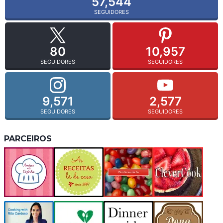
57,544
SEGUIDORES
80
10,957
SEGUIDORES
SEGUIDORES
9,571
2,577
SEGUIDORES
SEGUIDORES
PARCEIROS