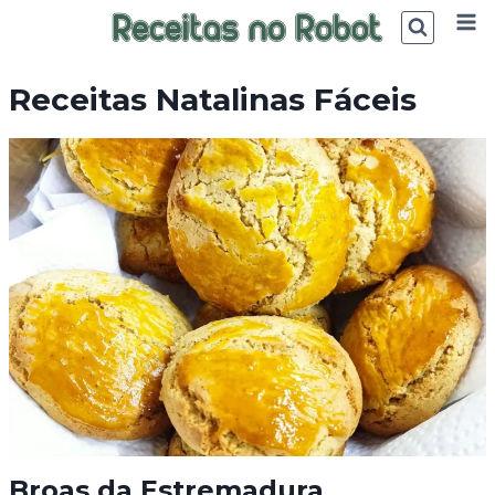
Skip
to
content
Receitas Natalinas Fáceis
Broas da Estremadura