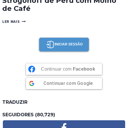
Strogonoff de Peru com Molho
de Café
STROGONOFF
LER MAIS
DE
PERU
COM
MOLHO
INICIAR SESSÃO
DE
CAFÉ
Continuar com
Facebook
Continuar com
Google
TRADUZIR
SEGUIDORES (80,729)