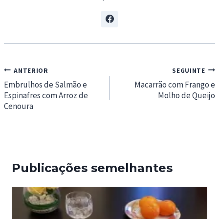
Navegação
ANTERIOR
SEGUINTE
de
Embrulhos de Salmão e
Macarrão com Frango e
Espinafres com Arroz de
Molho de Queijo
artigos
Cenoura
Publicações semelhantes