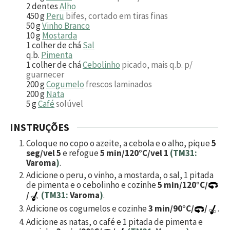
2
dentes
Alho
450
g
Peru
bifes, cortado em tiras finas
50
g
Vinho Branco
10
g
Mostarda
1
colher de chá
Sal
q.b.
Pimenta
1
colher de chá
Cebolinho
picado, mais q.b. p/
guarnecer
200
g
Cogumelo
frescos laminados
200
g
Nata
5
g
Café
solúvel
INSTRUÇÕES
Coloque no copo o azeite, a cebola e o alho, pique
5
seg/vel 5
e refogue
5 min/120°C/vel 1
(TM31:
Varoma
)
.
Adicione o peru, o vinho, a mostarda, o sal, 1 pitada
de pimenta e o cebolinho e cozinhe
5 min/120°C/
/
(TM31:
Varoma
)
.
Adicione os cogumelos e cozinhe
3 min/90°C/
/
.
Adicione as natas, o café e 1 pitada de pimenta e