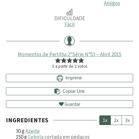
Amigos
DIFICULDADE
Fácil
Momentos de Partilha 2ªSérie Nº53 – Abril 2015
5
a partir de
2
votos
Imprimir
Copiar Link
Guardar
INGREDIENTES
1x
2x
3x
30
g
Azeite
150
g
Cebola
cortada em pedaços