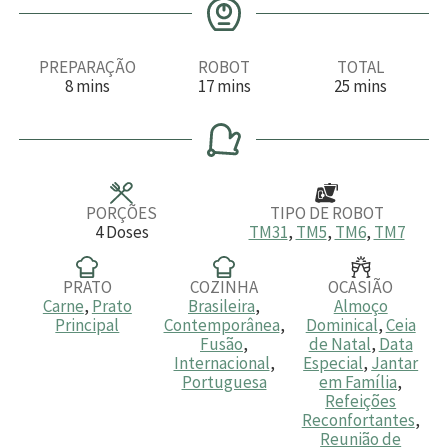
PREPARAÇÃO
ROBOT
TOTAL
m
m
m
8
mins
17
mins
25
mins
i
i
i
n
n
n
u
u
u
t
t
t
o
o
o
s
s
s
PORÇÕES
TIPO DE ROBOT
4
Doses
TM31
,
TM5
,
TM6
,
TM7
PRATO
COZINHA
OCASIÃO
Carne
,
Prato
Brasileira
,
Almoço
Principal
Contemporânea
,
Dominical
,
Ceia
Fusão
,
de Natal
,
Data
Internacional
,
Especial
,
Jantar
Portuguesa
em Família
,
Refeições
Reconfortantes
,
Reunião de