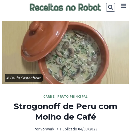
Skip
to
content
© Paula Castanheira
CARNE
|
PRATO PRINCIPAL
Strogonoff de Peru com
Molho de Café
Por
Vorwerk
Publicado
04/03/2023