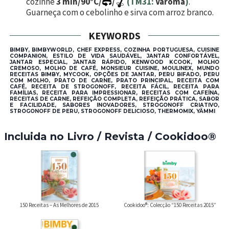
cozinhe
3 min/90°C/
/
(TM31:
Varoma
)
.
Guarneça com o cebolinho e sirva com arroz branco.
KEYWORDS
BIMBY, BIMBYWORLD, CHEF EXPRESS, COZINHA PORTUGUESA, CUISINE
COMPANION, ESTILO DE VIDA SAUDÁVEL, JANTAR CONFORTÁVEL,
JANTAR ESPECIAL, JANTAR RÁPIDO, KENWOOD KCOOK, MOLHO
CREMOSO, MOLHO DE CAFÉ, MONSIEUR CUISINE, MOULINEX, MUNDO
RECEITAS BIMBY, MYCOOK, OPÇÕES DE JANTAR, PERU BIFADO, PERU
COM MOLHO, PRATO DE CARNE, PRATO PRINCIPAL, RECEITA COM
CAFÉ, RECEITA DE STROGONOFF, RECEITA FÁCIL, RECEITA PARA
FAMÍLIAS, RECEITA PARA IMPRESSIONAR, RECEITAS COM CAFEÍNA,
RECEITAS DE CARNE, REFEIÇÃO COMPLETA, REFEIÇÃO PRÁTICA, SABOR
E FACILIDADE, SABORES INOVADORES, STROGONOFF CRIATIVO,
STROGONOFF DE PERU, STROGONOFF DELICIOSO, THERMOMIX, YÄMMI
Incluida no Livro / Revista / Cookidoo®
Cookidoo®: Colecção “150 Receitas 2015”
150 Receitas – As Melhores de 2015