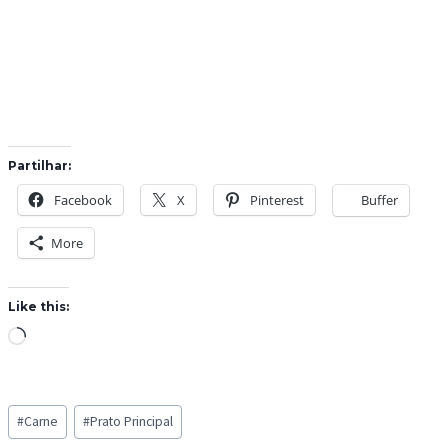
Partilhar:
Facebook
X
Pinterest
Buffer
More
Like this:
L
o
a
Post
d
#
Carne
#
Prato Principal
Tags:
i