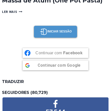
Massa de Atum (One Pot Pasta)
MASSA
LER MAIS
DE
ATUM
(ONE
POT
INICIAR SESSÃO
PASTA)
Continuar com
Facebook
Continuar com
Google
TRADUZIR
SEGUIDORES (80,729)