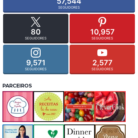
57,544
SEGUIDORES
80
10,957
SEGUIDORES
SEGUIDORES
9,571
2,577
SEGUIDORES
SEGUIDORES
PARCEIROS