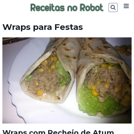
Skip
to
content
Wraps para Festas
Wraps com Recheio de Atum