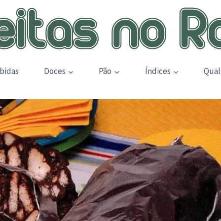
bidas
Doces
Pão
Índices
Qual