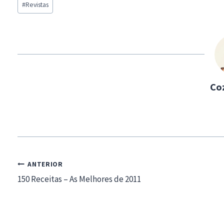
#
Revistas
Tags:
Co
Navegação
ANTERIOR
de
150 Receitas – As Melhores de 2011
artigos