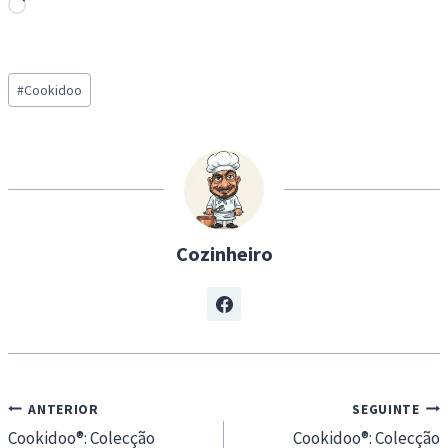
L
o
a
Post
d
#
Cookidoo
Tags:
i
n
g
…
Cozinheiro
Navegação
ANTERIOR
SEGUINTE
de
Cookidoo®: Colecção
Cookidoo®: Colecção