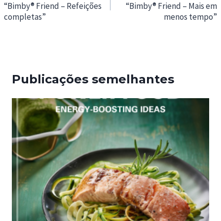
“Bimby® Friend – Refeições
“Bimby® Friend – Mais em
artigos
completas”
menos tempo”
Publicações semelhantes