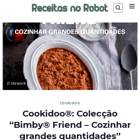
Skip
to
content
© Vorwerk
COOKIDOO
Cookidoo®: Colecção
“Bimby® Friend – Cozinhar
grandes quantidades”