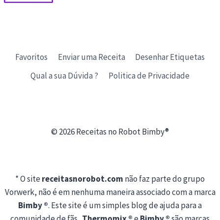
Favoritos
Enviar uma Receita
Desenhar Etiquetas
Qual a sua Dúvida ?
Politica de Privacidade
© 2026 Receitas no Robot Bimby®
* O site
receitasnorobot.com
não faz parte do grupo
Vorwerk, não é em nenhuma maneira associado com a marca
Bimby ®
. Este site é um simples blog de ajuda para a
comunidade de fãs .
Thermomix ®
e
Bimby ®
são marcas