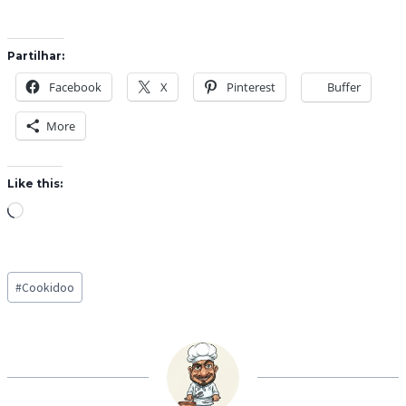
Partilhar:
Facebook
X
Pinterest
Buffer
More
Like this:
L
o
a
Post
d
#
Cookidoo
Tags:
i
n
g
…