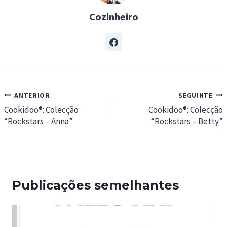
Cozinheiro
Navegação
ANTERIOR
SEGUINTE
de
Cookidoo®: Colecção
Cookidoo®: Colecção
“Rockstars – Anna”
“Rockstars – Betty”
artigos
Publicações semelhantes