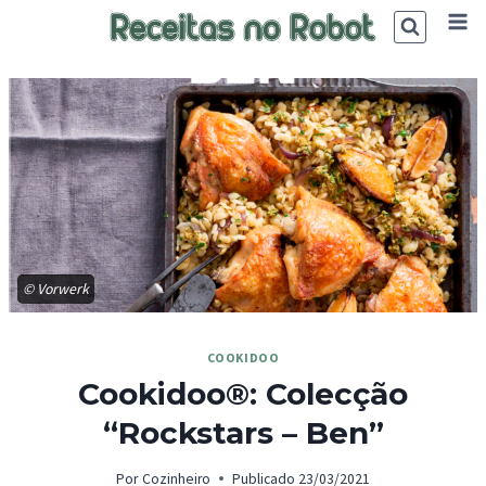
Skip
to
content
© Vorwerk
COOKIDOO
Cookidoo®: Colecção
“Rockstars – Ben”
Por
Cozinheiro
Publicado
23/03/2021