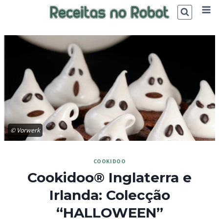
Skip
to
content
© Vorwerk
COOKIDOO
Cookidoo® Inglaterra e
Irlanda: Colecção
“HALLOWEEN”