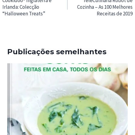
de
Cookidoo® Inglaterra e
TeleCulinária Robot de
Irlanda: Colecção
Cozinha – As 100 Melhores
artigos
“Halloween Treats”
Receitas de 2019
Publicações semelhantes