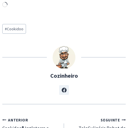
L
o
a
Post
d
#
Cookidoo
Tags:
i
n
g
…
Cozinheiro
Navegação
ANTERIOR
SEGUINTE