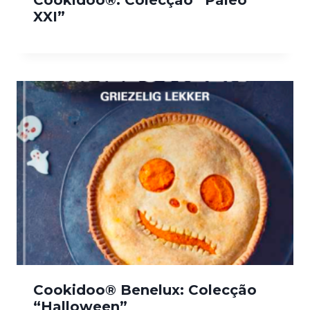
XXI”
Cookidoo® Benelux: Colecção
“Halloween”