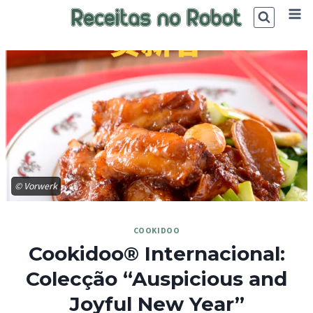
Skip
to
content
© Vorwerk
COOKIDOO
Cookidoo® Internacional:
Colecção “Auspicious and
Joyful New Year”