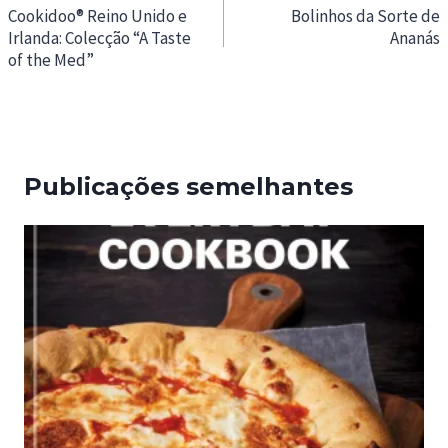
de
Cookidoo® Reino Unido e
Bolinhos da Sorte de
Irlanda: Colecção “A Taste
Ananás
artigos
of the Med”
Publicações semelhantes