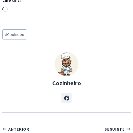
Like this:
L
o
a
Post
d
#
Cookidoo
Tags:
i
n
g
…
Cozinheiro
Navegação
ANTERIOR
SEGUINTE