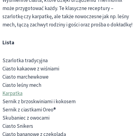
może przygotować każdy. Te klasyczne receptury –
szarlotkę czy karpatkę, ale także nowoczesne jak np. leśny
mech, łączą zachwyt rodziny i gości oraz prośba o dokładkę!
Lista
Szarlotka tradycyjna
Ciasto kakaowe z wiśniami
Ciasto marchewkowe
Ciasto leśny mech
Karpatka
Sernik z brzoskwiniami i kokosem
Sernik z ciastkami Oreo®
Skubaniec z owocami
Ciasto Snikers
Ciasto bananowe z czekoladą