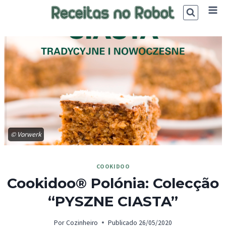
Skip
to
content
© Vorwerk
COOKIDOO
Cookidoo® Polónia: Colecção
“PYSZNE CIASTA”
Por
Cozinheiro
Publicado
26/05/2020