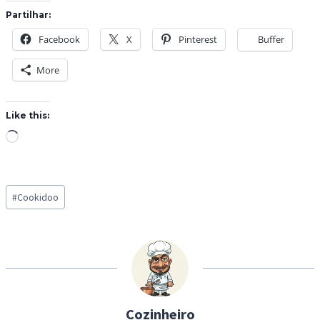
Partilhar:
Facebook
X
Pinterest
Buffer
More
Like this:
L
o
a
Post
d
#
Cookidoo
Tags:
i
n
g
…
Cozinheiro