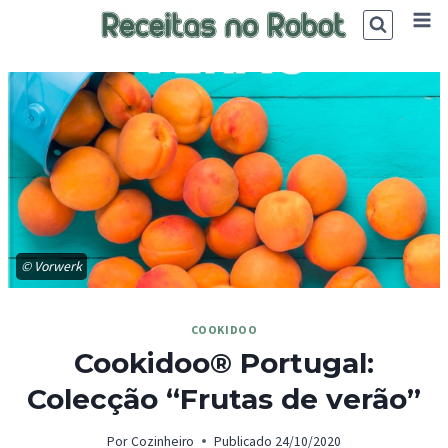
Skip
to
content
© Vorwerk
COOKIDOO
Cookidoo® Portugal:
Colecção “Frutas de verão”
Por
Cozinheiro
Publicado
24/10/2020