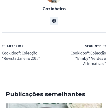
Cozinheiro
Navegação
ANTERIOR
SEGUINTE
de
Cookidoo®: Colecção
Cookidoo®: Colecção
“Revista Janeiro 2017”
“Bimby® Verdes e
artigos
Alternativas”
Publicações semelhantes