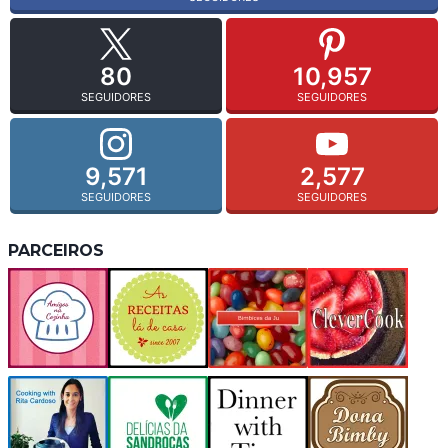
80
10,957
SEGUIDORES
SEGUIDORES
9,571
2,577
SEGUIDORES
SEGUIDORES
PARCEIROS