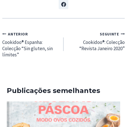
Navegação
ANTERIOR
SEGUINTE
de
Cookidoo® Espanha:
Cookidoo®: Colecção
Colecção “Sin gluten, sin
“Revista Janeiro 2020”
artigos
límites”
Publicações semelhantes