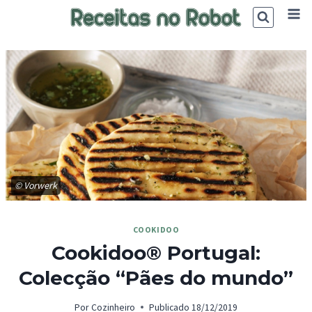
Skip
to
content
© Vorwerk
COOKIDOO
Cookidoo® Portugal:
Colecção “Pães do mundo”
Por
Cozinheiro
Publicado
18/12/2019