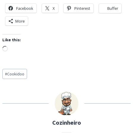
Facebook
X
Pinterest
Buffer
More
Like this:
L
o
a
Post
d
#
Cookidoo
Tags:
i
n
g
…
Cozinheiro