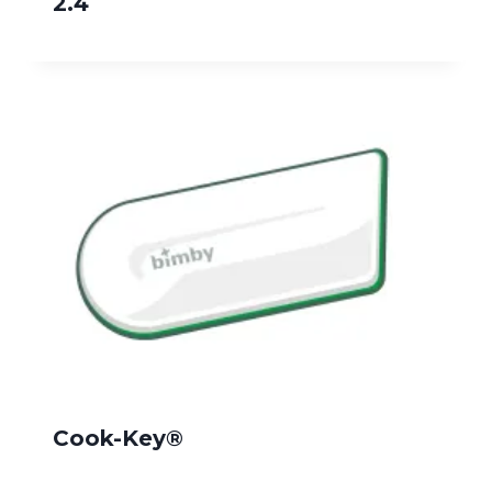
2.4
Cook-Key®