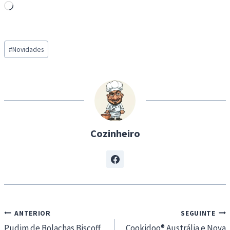
L
o
a
Post
d
#
Novidades
Tags:
i
n
g
…
Cozinheiro
Navegação
ANTERIOR
SEGUINTE
de
Pudim de Bolachas Biscoff
Cookidoo® Austrália e Nova