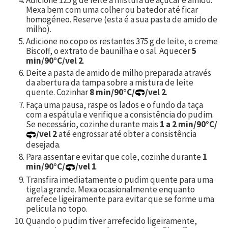
Mexa bem com uma colher ou batedor até ficar
homogéneo. Reserve (esta é a sua pasta de amido de
milho).
Adicione no copo os restantes
375
g de leite, o creme
Biscoff, o extrato de baunilha e o sal. Aquecer
5
min/90°C/vel 2
.
Deite a pasta de amido de milho preparada através
da abertura da tampa sobre a mistura de leite
quente. Cozinhar
8 min/90°C/
/vel 2
.
Faça uma pausa, raspe os lados e o fundo da taça
com a espátula e verifique a consistência do pudim.
Se necessário, cozinhe durante mais
1 a 2 min/90°C/
/vel 2
até engrossar até obter a consistência
desejada.
Para assentar e evitar que cole, cozinhe durante
1
min/90°C/
/vel 1
.
Transfira imediatamente o pudim quente para uma
tigela grande. Mexa ocasionalmente enquanto
arrefece ligeiramente para evitar que se forme uma
pelicula no topo.
Quando o pudim tiver arrefecido ligeiramente,