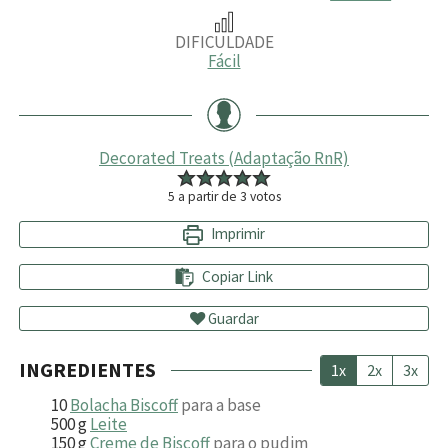
DIFICULDADE
Fácil
Decorated Treats (Adaptação RnR)
5
a partir de
3
votos
Imprimir
Copiar Link
Guardar
INGREDIENTES
1x
2x
3x
10
Bolacha Biscoff
para a base
500
g
Leite
150
g
Creme de Biscoff
para o pudim