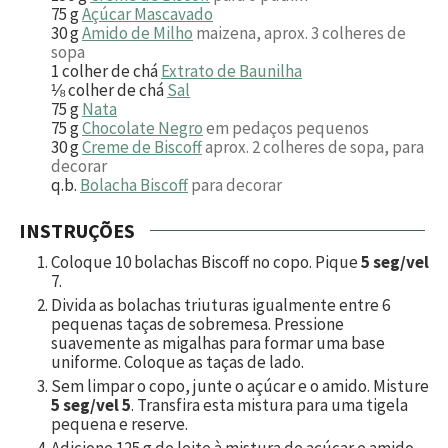
75
g
Açúcar Mascavado
30
g
Amido de Milho
maizena, aprox. 3 colheres de
sopa
1
colher de chá
Extrato de Baunilha
⅛
colher de chá
Sal
75
g
Nata
75
g
Chocolate Negro
em pedaços pequenos
30
g
Creme de Biscoff
aprox. 2 colheres de sopa, para
decorar
q.b.
Bolacha Biscoff
para decorar
INSTRUÇÕES
Coloque 10 bolachas Biscoff no copo. Pique
5 seg/vel
7.
Divida as bolachas triuturas igualmente entre
6
pequenas taças de sobremesa. Pressione
suavemente as migalhas para formar uma base
uniforme. Coloque as taças de lado.
Sem limpar o copo, junte o açúcar e o amido. Misture
5 seg/vel 5
. Transfira esta mistura para uma tigela
pequena e reserve.
Adicione
125
g de leite à mistura de açúcar e amido.