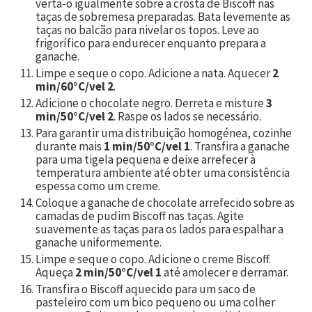
verta-o igualmente sobre a crosta de Biscoff nas
taças de sobremesa preparadas. Bata levemente as
taças no balcão para nivelar os topos. Leve ao
frigorífico para endurecer enquanto prepara a
ganache.
Limpe e seque o copo. Adicione a nata. Aquecer
2
min/60°C/vel 2
.
Adicione o chocolate negro. Derreta e misture
3
min/50°C/vel 2
. Raspe os lados se necessário.
Para garantir uma distribuição homogénea, cozinhe
durante mais
1 min/50°C/vel 1
. Transfira a ganache
para uma tigela pequena e deixe arrefecer à
temperatura ambiente até obter uma consistência
espessa como um creme.
Coloque a ganache de chocolate arrefecido sobre as
camadas de pudim Biscoff nas taças. Agite
suavemente as taças para os lados para espalhar a
ganache uniformemente.
Limpe e seque o copo. Adicione o creme Biscoff.
Aqueça
2 min/50°C/vel 1
até amolecer e derramar.
Transfira o Biscoff aquecido para um saco de
pasteleiro com um bico pequeno ou uma colher