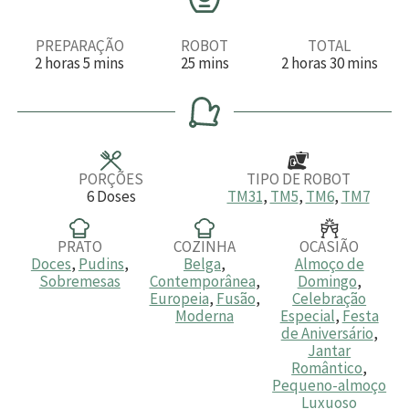
PREPARAÇÃO
ROBOT
TOTAL
h
m
m
h
m
2
horas
5
mins
25
mins
2
horas
30
mins
o
i
i
o
i
r
n
n
r
n
a
u
u
a
u
s
t
t
s
t
o
o
o
s
s
s
PORÇÕES
TIPO DE ROBOT
6
Doses
TM31
,
TM5
,
TM6
,
TM7
PRATO
COZINHA
OCASIÃO
Doces
,
Pudins
,
Belga
,
Almoço de
Sobremesas
Contemporânea
,
Domingo
,
Europeia
,
Fusão
,
Celebração
Moderna
Especial
,
Festa
de Aniversário
,
Jantar
Romântico
,
Pequeno-almoço
Luxuoso