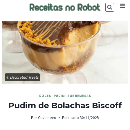
Skip
to
content
© Decorated Treats
DOCES
|
PUDIM
|
SOBREMESAS
Pudim de Bolachas Biscoff
Por
Cozinheiro
Publicado
30/11/2025