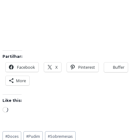
Partilhar:
Facebook
X
Pinterest
Buffer
More
Like this:
L
o
a
Post
d
#
Doces
#
Pudim
#
Sobremesas