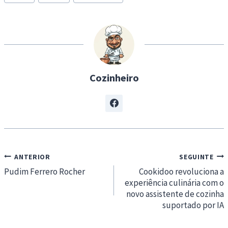
Tags:
i
n
g
…
Cozinheiro
Navegação
ANTERIOR
SEGUINTE
de
Pudim Ferrero Rocher
Cookidoo revoluciona a
experiência culinária com o
artigos
novo assistente de cozinha
suportado por IA