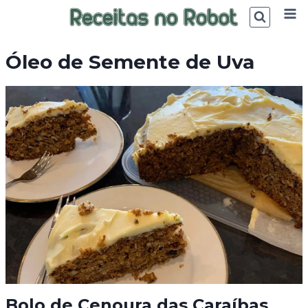
Skip
to
content
Óleo de Semente de Uva
Bolo de Cenoura das Caraíbas