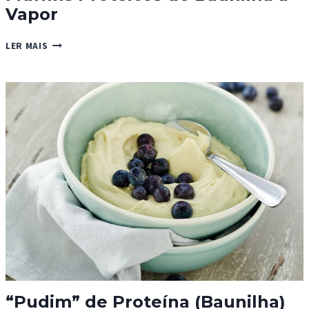
Vapor
MUFFINS
LER MAIS
PROTEICOS
DE
BAUNILHA
A
VAPOR
“Pudim” de Proteína (Baunilha)