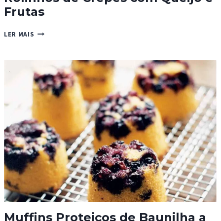
Frutas
ROLINHOS
LER MAIS
DE
CREPES
COM
QUEIJO
E
FRUTAS
Muffins Proteicos de Baunilha a