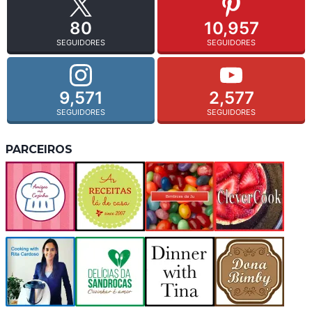
80
10,957
SEGUIDORES
SEGUIDORES
9,571
2,577
SEGUIDORES
SEGUIDORES
PARCEIROS