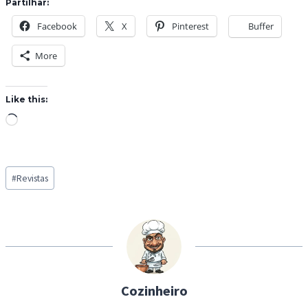
Partilhar:
Facebook
X
Pinterest
Buffer
More
Like this:
L
o
a
Post
d
#
Revistas
Tags:
i
n
g
…
Cozinheiro