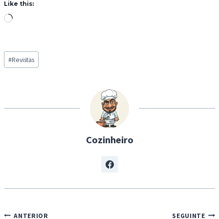
Like this:
L
o
a
Post
d
#
Revistas
Tags:
i
n
g
…
Cozinheiro
Navegação
ANTERIOR
SEGUINTE