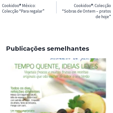
de
Cookidoo® México:
Cookidoo®: Colecção
Colecção “Para regalar”
“Sobras de Ontem – pratos
artigos
de hoje”
Publicações semelhantes