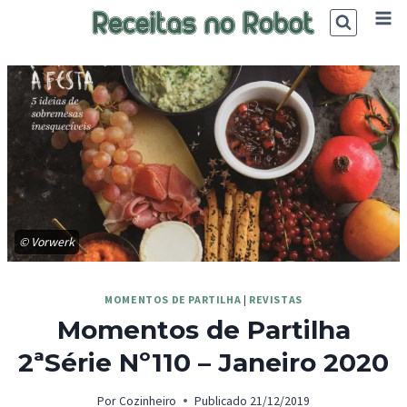
Skip
to
content
© Vorwerk
MOMENTOS DE PARTILHA
|
REVISTAS
Momentos de Partilha
2ªSérie Nº110 – Janeiro 2020
Por
Cozinheiro
Publicado
21/12/2019