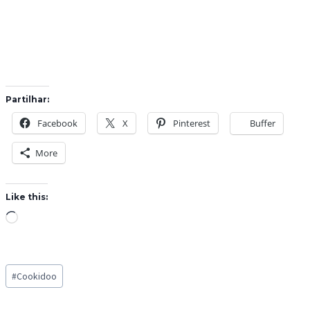
Partilhar:
Facebook
X
Pinterest
Buffer
More
Like this:
L
o
a
Post
d
#
Cookidoo
Tags:
i