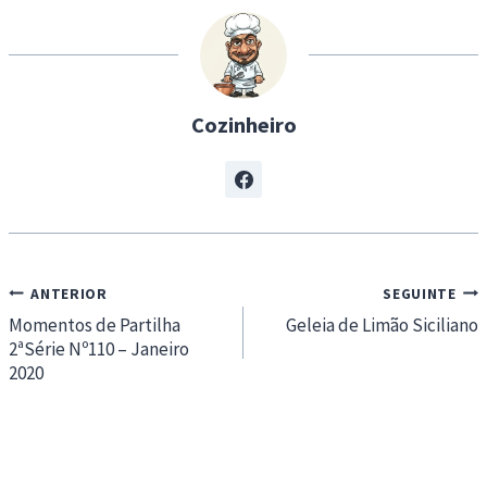
n
g
…
Cozinheiro
Navegação
ANTERIOR
SEGUINTE
de
Momentos de Partilha
Geleia de Limão Siciliano
2ªSérie Nº110 – Janeiro
artigos
2020