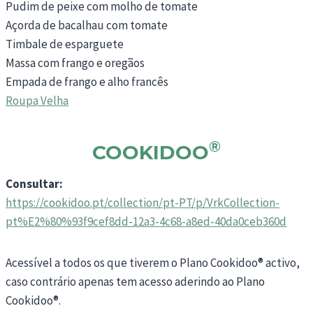
Pudim de peixe com molho de tomate
Açorda de bacalhau com tomate
Timbale de esparguete
Massa com frango e oregãos
Empada de frango e alho francês
Roupa Velha
®
COOKIDOO
Consultar:
https://cookidoo.pt/collection/pt-PT/p/VrkCollection-
pt%E2%80%93f9cef8dd-12a3-4c68-a8ed-40da0ceb360d
Acessível a todos os que tiverem o Plano Cookidoo® activo,
caso contrário apenas tem acesso aderindo ao Plano
Cookidoo®.