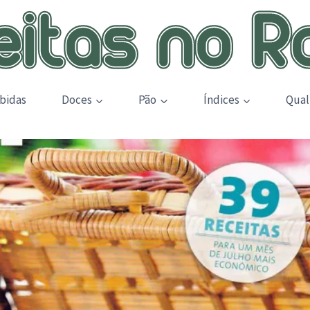
bidas
Doces
Pão
Índices
Qual