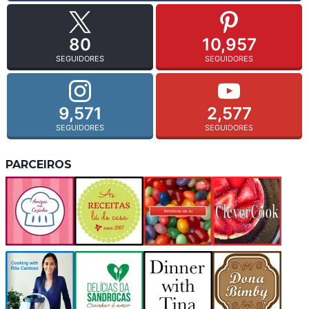
80
10,957
SEGUIDORES
SEGUIDORES
9,571
2,577
SEGUIDORES
SEGUIDORES
PARCEIROS