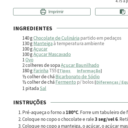
4.75
a p
Imprimir
INGREDIENTES
140
g
Chocolate de Culinária
partido em pedaços
130
g
Manteiga
à temperatura ambiente
100
g
Açucar
100
g
Açucar Mascavado
1
Ovo
2
colheres de sopa
Açucar Baunilhado
180
g
Farinha
T55
[
Tipos
Informação
]
½
colher de chá
Bicarbonato de Sódio
½
colher de chá
Fermento
p/ bolos
[
Diferenças / Eq
1
pitada
Sal
INSTRUÇÕES
Pré-aqueça o forno a
180ºC
. Forre um tabuleiro de 
Coloque no copo o chocolate e rale
3 seg/vel 6
. Ret
Coloque no copo a manteiga, o açúcar, o açúcar mas