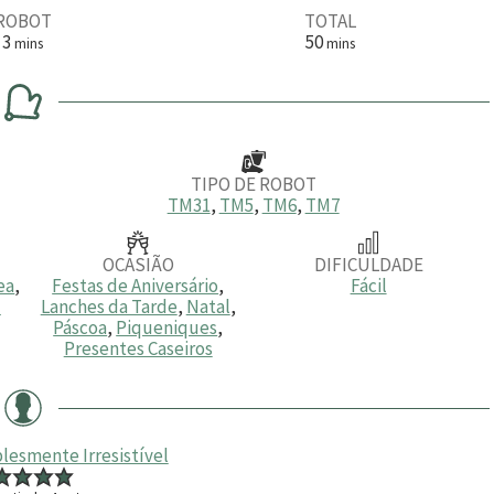
ROBOT
TOTAL
m
m
3
50
mins
mins
i
i
n
n
u
u
t
t
o
o
s
s
TIPO DE ROBOT
TM31
,
TM5
,
TM6
,
TM7
OCASIÃO
DIFICULDADE
ea
,
Festas de Aniversário
,
Fácil
l
Lanches da Tarde
,
Natal
,
Páscoa
,
Piqueniques
,
Presentes Caseiros
lesmente Irresistível