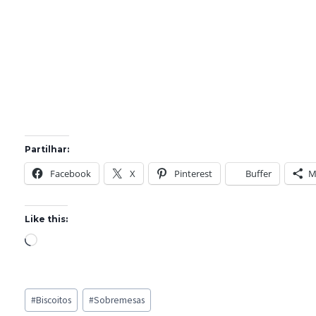
Partilhar:
Facebook
X
Pinterest
Buffer
M
Like this:
L
o
a
Post
d
#
Biscoitos
#
Sobremesas
Tags: