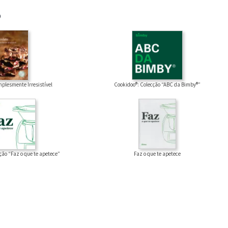
®
Cookidoo®: Colecção “ABC da Bimby®”
plesmente Irresistível
Faz o que te apetece
ção “Faz o que te apetece”