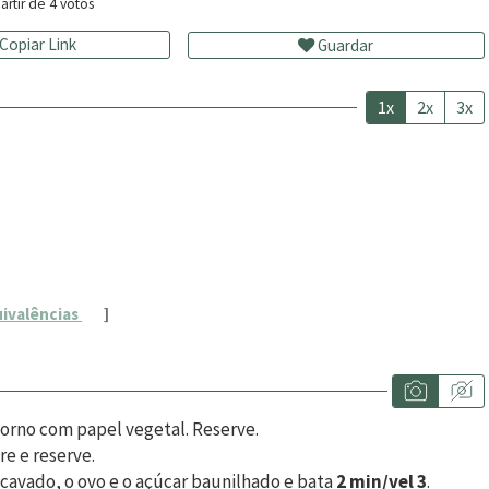
artir de
4
votos
Copiar Link
Guardar
1x
2x
3x
uivalências
]
forno com papel vegetal. Reserve.
ire e reserve.
cavado, o ovo e o açúcar baunilhado e bata
2 min/vel 3
.