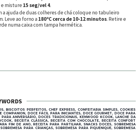
l e misture
15 seg/vel 4
.
m a ajuda de duas colheres de chá coloque no tabuleiro
. Leve ao forno a
180ºC cerca de 10-12 minutos
. Retire e
uarde numa caixa com tampa hermética.
YWORDS
S, BISCOITOS PERFEITOS, CHEF EXPRESS, CONFEITARIA SIMPLES, COOKIES
NE COMPANION, DOCE FÁCIL PARA INICIANTES, DOCE GOURMET, DOCE PARA
S PARA ANIVERSÁRIO, DOCES TRADICIONAIS, KENWOOD KCOOK, LANCHE DA
MYCOOK, RECEITA CLÁSSICA, RECEITA COM CHOCOLATE, RECEITA CONFORT
PARA FIM DE ANO, RECEITA PARA PARTILHAR, SNACKS DOCES, SOBREMESA
SOBREMESA PARA CRIANÇAS, SOBREMESA PARA PIQUENIQUE, SOBREMESA