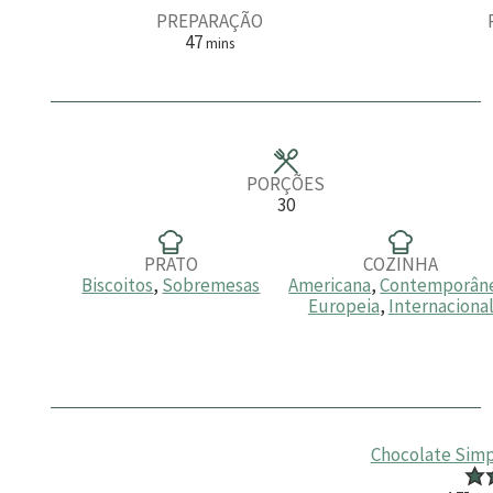
PREPARAÇÃO
m
47
mins
i
n
u
t
o
s
PORÇÕES
30
PRATO
COZINHA
Biscoitos
,
Sobremesas
Americana
,
Contemporân
Europeia
,
Internaciona
Chocolate Simp