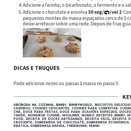
Adicione a farinha, o bicarbonato, o fermento e o sa
Adicione o chocolate e envolva
30 seg/
/vel 2
. Co
pequenos montes de massa espaçados cerca de 5 cm
deixe arrefecer sobre uma rede. Depois de frias g
DICAS E TRUQUES
Pode adicionar nozes ou passas à massa no passo 5.
KE
ABÓBORA NA COZINHA, BIMBY, BIMBYWORLD, BISCOITOS DELICIOSO
CASEIROS, COOKIES CROCANTES, COOKIES PARA CONFEITAR, CUISI
CHÁ, DOCE PARA FESTAS, DOCE PARA OCASIÕES ESPECIAIS, DOCE
TARDE, MONSIEUR CUISINE, MOULINEX, MUNDO RECEITAS BIMBY, 
FOOD, RECEITA DE DOCES ARTESANAIS, RECEITA FÁCIL, RECEITA 
CROCANTE, SOBREMESA DE CHOCOLATE, SOBREMESA ECONÓMICA, 
PRÁTICA, SOBREMESA RÁPIDA, THERMOMIX, YÄMMI