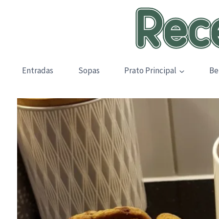
Skip
to
content
Entradas
Sopas
Prato Principal
Be