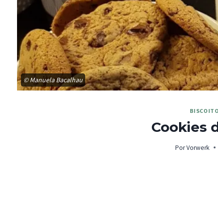
© Manuela Bacalhau
BISCOIT
Cookies 
Por
Vorwerk