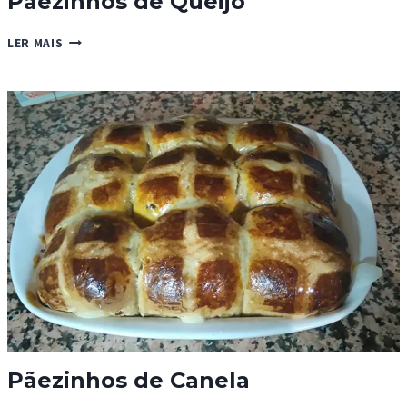
Pãezinhos de Queijo
PÃEZINHOS
LER MAIS
DE
QUEIJO
Pãezinhos de Canela