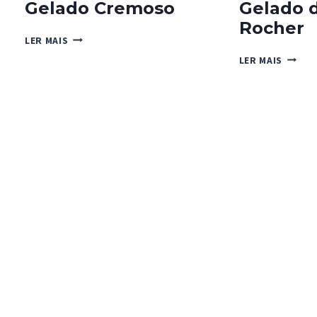
Gelado Cremoso
Gelado d
Rocher
GELADO
LER MAIS
CREMOSO
GELAD
LER MAIS
DE
FERRE
ROCHE