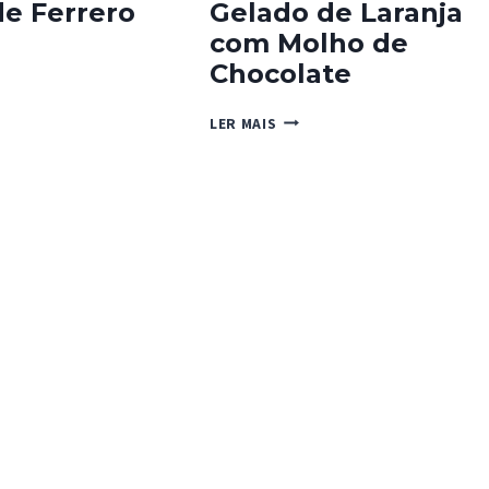
e Ferrero
Gelado de Laranja
com Molho de
Chocolate
O
GELADO
LER MAIS
RO
DE
R
LARANJA
COM
MOLHO
DE
CHOCOLATE