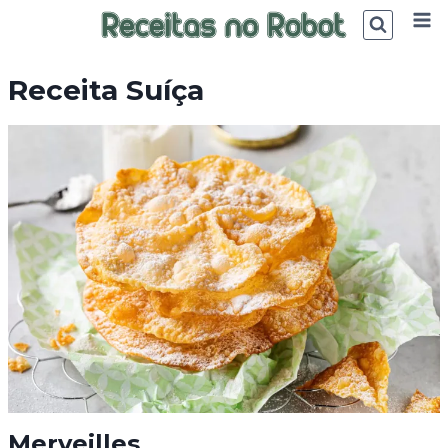
Skip
to
content
Receita Suíça
Merveilles