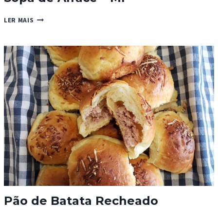
SOPA
LER MAIS
DE
ALFACE
–
MP
Pão de Batata Recheado