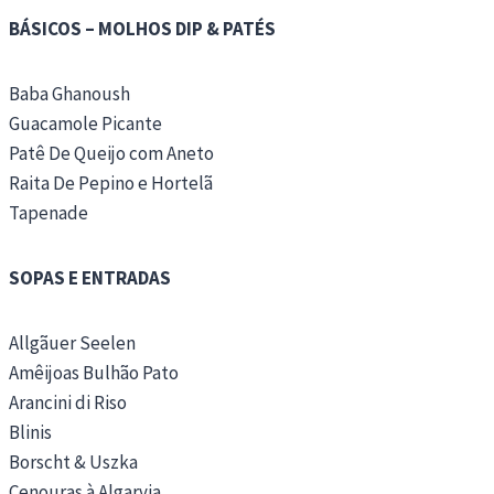
BÁSICOS – MOLHOS DIP & PATÉS
Baba Ghanoush
Guacamole Picante
Patê De Queijo com Aneto
Raita De Pepino e Hortelã
Tapenade
SOPAS E ENTRADAS
Allgãuer Seelen
Amêijoas Bulhão Pato
Arancini di Riso
Blinis
Borscht & Uszka
Cenouras à Algarvia