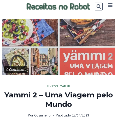
Skip
to
content
© Continente
LIVROS
|
YAMMI
Yammi 2 – Uma Viagem pelo
Mundo
Por
Cozinheiro
Publicado
22/04/2023