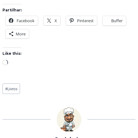
Partilhar:
Facebook
X
Pinterest
Buffer
More
Like this:
L
o
a
Post
d
#
Livros
Tags:
i
n
g
…