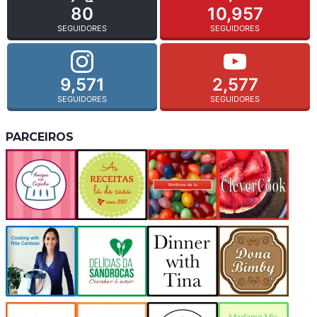
80
10,957
SEGUIDORES
SEGUIDORES
9,571
2,577
SEGUIDORES
SEGUIDORES
PARCEIROS