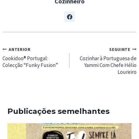
Cozinheiro
Navegação
ANTERIOR
SEGUINTE
de
Cookidoo® Portugal:
Cozinhar à Portuguesa de
Colecção “Funky Fusion”
Yammi Com Chefe Hélio
artigos
Loureiro
Publicações semelhantes