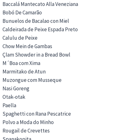
Baccalá Mantecato Alla Veneziana
Bobó De Camarão
Bunuelos de Bacalao con Miel
Caldeirada de Peixe Espada Preto
Calulu de Peixe
Chow Mein de Gambas
Çlam Showder in a Bread Bowl
M´Boa com Xima
Marmitako de Atun
Muzongue com Musseque
Nasi Goreng
Otak-otak
Paella
Spaghetti con Rana Pescatrice
Polvo a Moda do Minho
Rougail de Crevettes
Spanakopita