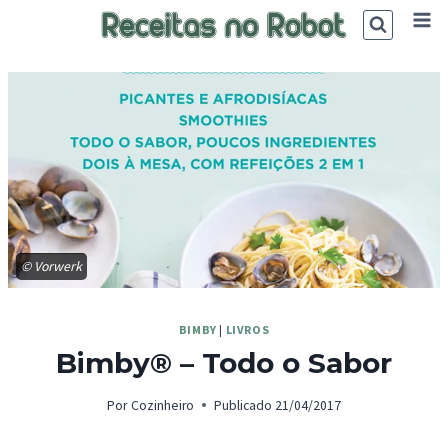
Skip
to
content
© Vorwerk
BIMBY
|
LIVROS
Bimby® – Todo o Sabor
Por
Cozinheiro
Publicado
21/04/2017