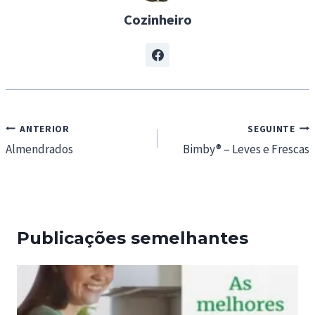
Cozinheiro
Navegação
ANTERIOR
SEGUINTE
de
Almendrados
Bimby® – Leves e Frescas
artigos
Publicações semelhantes