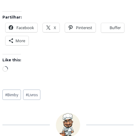
Partilhar:
Facebook
X
Pinterest
Buffer
More
Like this:
L
o
a
Post
d
#
Bimby
#
Livros
Tags:
i
n
g
…