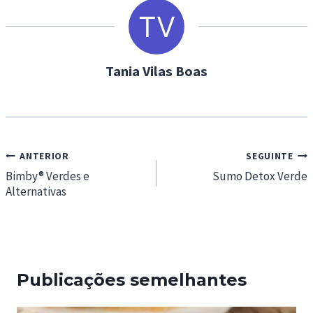
g
…
Tania Vilas Boas
Navegação
ANTERIOR
SEGUINTE
de
Bimby® Verdes e
Sumo Detox Verde
Alternativas
artigos
Publicações semelhantes