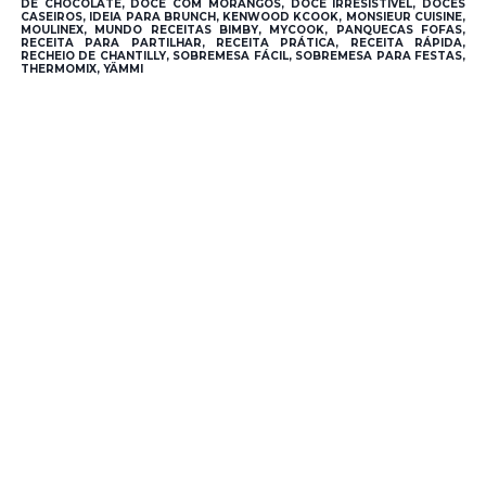
DE CHOCOLATE, DOCE COM MORANGOS, DOCE IRRESISTÍVEL, DOCES
CASEIROS, IDEIA PARA BRUNCH, KENWOOD KCOOK, MONSIEUR CUISINE,
MOULINEX, MUNDO RECEITAS BIMBY, MYCOOK, PANQUECAS FOFAS,
RECEITA PARA PARTILHAR, RECEITA PRÁTICA, RECEITA RÁPIDA,
RECHEIO DE CHANTILLY, SOBREMESA FÁCIL, SOBREMESA PARA FESTAS,
THERMOMIX, YÄMMI