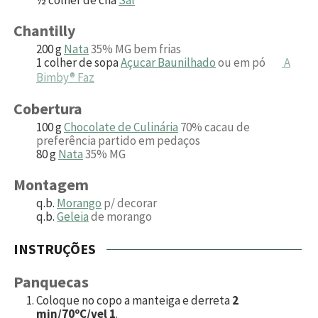
Chantilly
200
g
Nata
35% MG bem frias
1
colher de sopa
Açucar Baunilhado
ou em pó
A
Bimby® Faz
Cobertura
100
g
Chocolate de Culinária
70% cacau de
preferência partido em pedaços
80
g
Nata
35% MG
Montagem
q.b.
Morango
p/ decorar
q.b.
Geleia
de morango
INSTRUÇÕES
Panquecas
Coloque no copo a manteiga e derreta
2
min/70ºC/vel 1
.