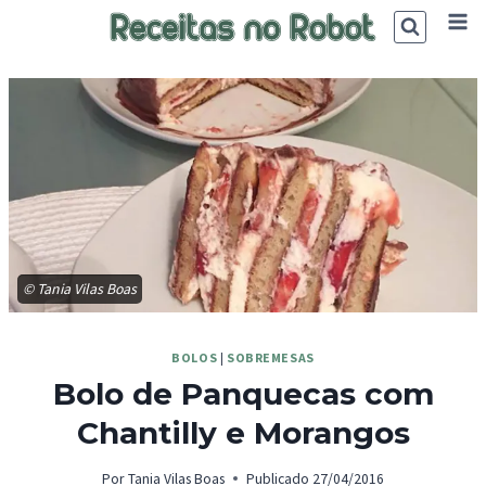
Skip
to
content
© Tania Vilas Boas
BOLOS
|
SOBREMESAS
Bolo de Panquecas com
Chantilly e Morangos
Por
Tania Vilas Boas
Publicado
27/04/2016