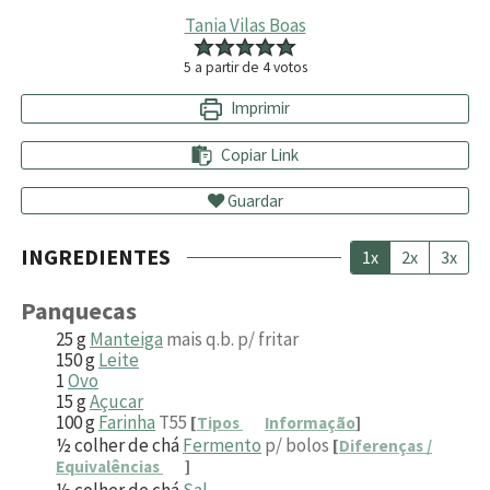
Tania Vilas Boas
5
a partir de
4
votos
Imprimir
Copiar Link
Guardar
INGREDIENTES
1x
2x
3x
Panquecas
25
g
Manteiga
mais q.b. p/ fritar
150
g
Leite
1
Ovo
15
g
Açucar
100
g
Farinha
T55
[
Tipos
Informação
]
½
colher de chá
Fermento
p/ bolos
[
Diferenças /
Equivalências
]
½
colher de chá
Sal