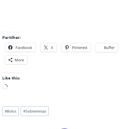
Partilhar:
Facebook
X
Pinterest
Buffer
More
Like this:
L
o
a
Post
d
#
Bolos
#
Sobremesas
Tags:
i
n