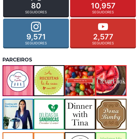
80
10,957
SEGUIDORES
SEGUIDORES
9,571
2,577
SEGUIDORES
SEGUIDORES
PARCEIROS