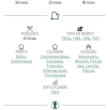
m
m
m
30
mins
15
mins
45
mins
i
i
i
n
n
n
u
u
u
t
t
t
o
o
o
s
s
s
PORÇÕES
TIPO DE ROBOT
8
Fatias
TM31
,
TM5
,
TM6
,
TM7
PRATO
COZINHA
OCASIÃO
Bolos
,
Contemporânea
,
Aniversário
,
Sobremesas
Europeia
,
Brunch
,
Fim de
Francesa
,
Ano
,
Lanche
,
Internacional
,
Páscoa
Portuguesa
DIFICULDADE
Fácil