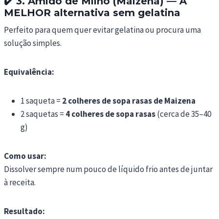
✔️
3. Amido de Milho (Maizena) — A
MELHOR alternativa sem gelatina
Perfeito para quem quer evitar gelatina ou procura uma
solução simples.
Equivalência:
1 saqueta =
2 colheres de sopa rasas de Maizena
2 saquetas =
4 colheres de sopa rasas
(cerca de 35–40
g)
Como usar:
Dissolver sempre num pouco de líquido frio antes de juntar
à receita.
Resultado: