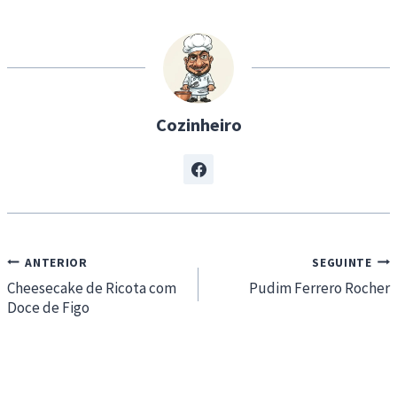
i
n
g
…
Cozinheiro
Navegação
ANTERIOR
SEGUINTE
de
Cheesecake de Ricota com
Pudim Ferrero Rocher
Doce de Figo
artigos