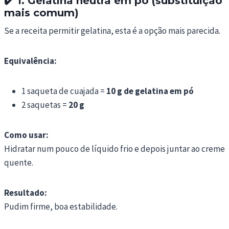
✔️
1. Gelatina neutra em pó (substituição
mais comum)
Se a receita permitir gelatina, esta é a opção mais parecida.
Equivalência:
1 saqueta de cuajada =
10 g de gelatina em pó
2 saquetas =
20 g
Como usar:
Hidratar num pouco de líquido frio e depois juntar ao creme
quente.
Resultado:
Pudim firme, boa estabilidade.