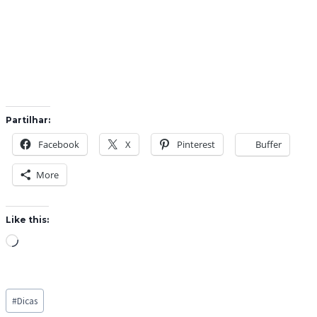
Partilhar:
Facebook
X
Pinterest
Buffer
More
Like this:
L
o
a
Post
d
#
Dicas
Tags: