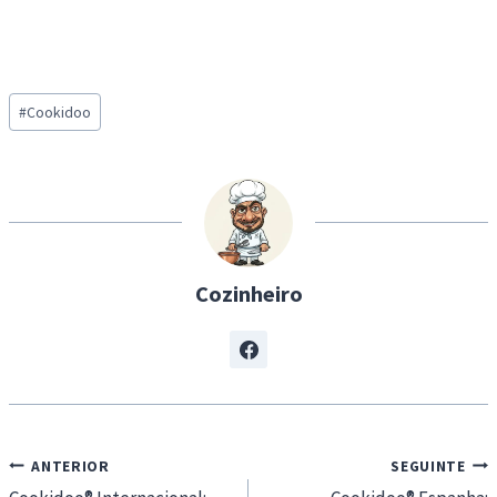
Post
#
Cookidoo
Tags:
Cozinheiro
Navegação
ANTERIOR
SEGUINTE