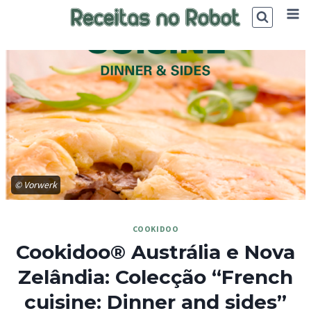
Skip
to
content
© Vorwerk
COOKIDOO
Cookidoo® Austrália e Nova
Zelândia: Colecção “French
cuisine: Dinner and sides”