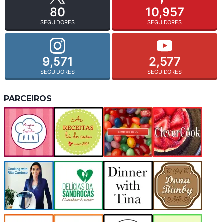
80
10,957
SEGUIDORES
SEGUIDORES
9,571
2,577
SEGUIDORES
SEGUIDORES
PARCEIROS