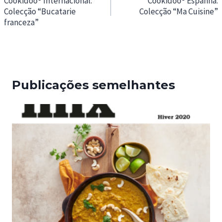
de
Cookidoo® Internacional:
Cookidoo® Espanha:
Colecção “Bucatarie
Colecção “Ma Cuisine”
artigos
franceza”
Publicações semelhantes