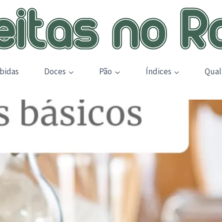
bidas
Doces
Pão
Índices
Qual