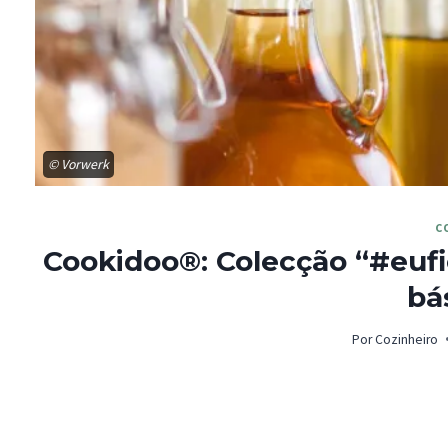
© Vorwerk
C
Cookidoo®: Colecção “#euf
bá
Por
Cozinheiro