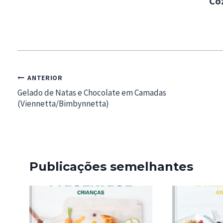
Co
Navegação
ANTERIOR
de
Gelado de Natas e Chocolate em Camadas
(Viennetta/Bimbynnetta)
artigos
Publicações semelhantes