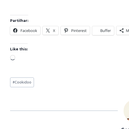
Partilhar:
Facebook
X
Pinterest
Buffer
M
Like this:
L
o
a
Post
d
#
Cookidoo
Tags:
i
n
g
…