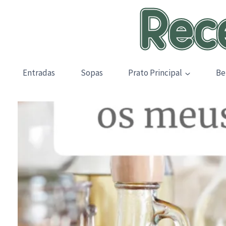
Skip
to
content
Entradas
Sopas
Prato Principal
Be