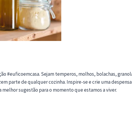
eção #euficoemcasa. Sejam temperos, molhos, bolachas, granol
zem parte de qualquer cozinha. Inspire-se e crie uma despensa
ossa melhor sugestão para o momento que estamos a viver.