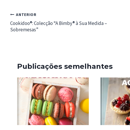
Navegação
ANTERIOR
de
Cookidoo®: Colecção “A Bimby® à Sua Medida –
Sobremesas”
artigos
Publicações semelhantes