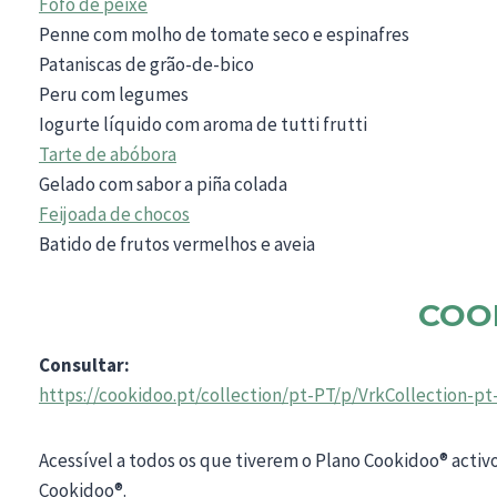
Fofo de peixe
Penne com molho de tomate seco e espinafres
Pataniscas de grão-de-bico
Peru com legumes
Iogurte líquido com aroma de tutti frutti
Tarte de abóbora
Gelado com sabor a piña colada
Feijoada de chocos
Batido de frutos vermelhos e aveia
COO
Consultar:
https://cookidoo.pt/collection/pt-PT/p/VrkCollection-p
Acessível a todos os que tiverem o Plano Cookidoo® activ
Cookidoo®.