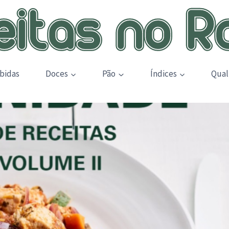
bidas
Doces
Pão
Índices
Qual