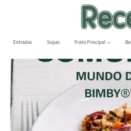
Skip
to
content
Entradas
Sopas
Prato Principal
Be