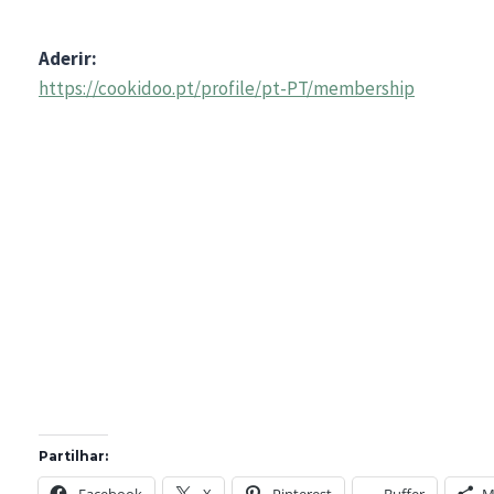
Aderir:
https://cookidoo.pt/profile/pt-PT/membership
Partilhar:
Facebook
X
Pinterest
Buffer
M