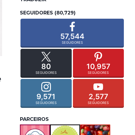
SEGUIDORES (80,729)
57,544
SEGUIDORES
80
10,957
SEGUIDORES
SEGUIDORES
e
9,571
2,577
SEGUIDORES
SEGUIDORES
PARCEIROS