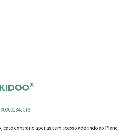
®
KIDOO
t-000001345018
o, caso contrário apenas tem acesso aderindo ao Plano