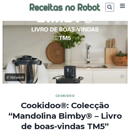
Skip
to
content
© Vorwerk
COOKIDOO
Cookidoo®: Colecção
“Mandolina Bimby® – Livro
de boas-vindas TM5”