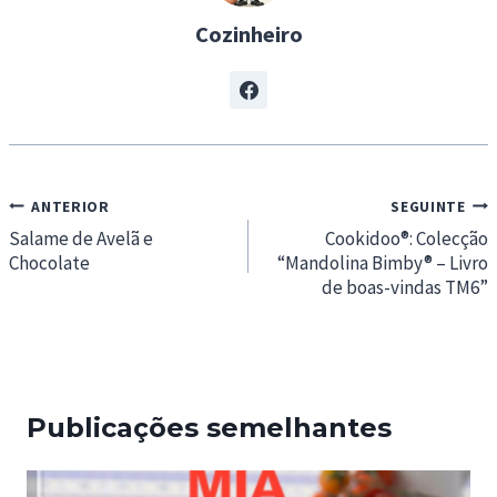
Cozinheiro
Navegação
ANTERIOR
SEGUINTE
de
Salame de Avelã e
Cookidoo®: Colecção
Chocolate
“Mandolina Bimby® – Livro
artigos
de boas-vindas TM6”
Publicações semelhantes