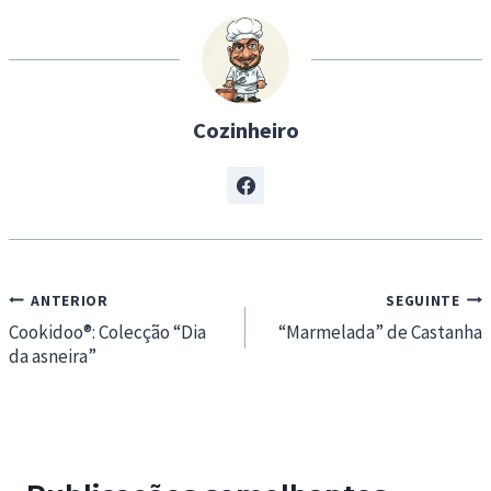
Cozinheiro
Navegação
ANTERIOR
SEGUINTE
de
Cookidoo®: Colecção “Dia
“Marmelada” de Castanha
da asneira”
artigos