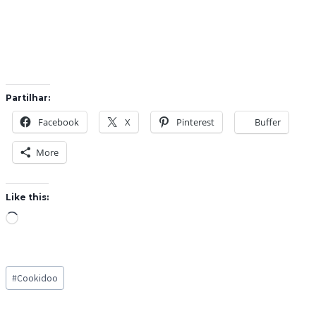
Partilhar:
Facebook
X
Pinterest
Buffer
More
Like this:
L
o
a
Post
d
#
Cookidoo
Tags:
i
n