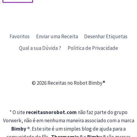
Favoritos
Enviar uma Receita
Desenhar Etiquetas
Qual a sua Dúvida ?
Politica de Privacidade
© 2026 Receitas no Robot Bimby®
* O site
receitasnorobot.com
não faz parte do grupo
Vorwerk, não é em nenhuma maneira associado com a marca
Bimby ®
. Este site é um simples blog de ajuda para a
comunidade de fãs .
Thermomix ®
e
Bimby ®
são marcas