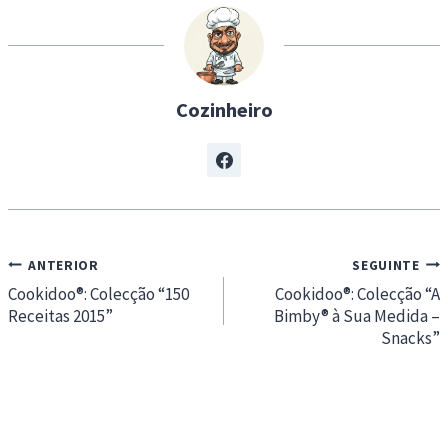
g
…
Cozinheiro
Navegação
ANTERIOR
SEGUINTE
de
Cookidoo®: Colecção “150
Cookidoo®: Colecção “A
Receitas 2015”
Bimby® à Sua Medida –
artigos
Snacks”