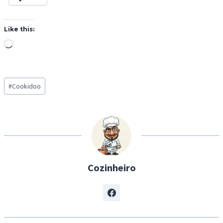
Like this:
L
o
a
Post
d
#
Cookidoo
Tags:
i
n
g
…
Cozinheiro