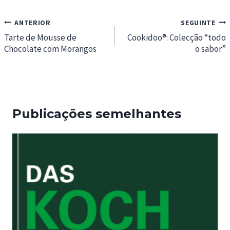
Navegação
ANTERIOR
SEGUINTE
de
Tarte de Mousse de
Cookidoo®: Colecção “todo
Chocolate com Morangos
o sabor”
artigos
Publicações semelhantes