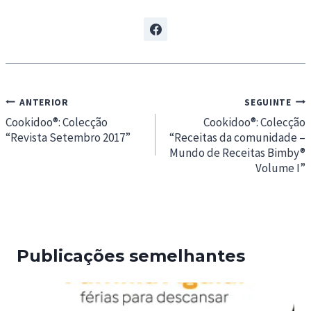
Navegação
ANTERIOR
SEGUINTE
de
Cookidoo®: Colecção
Cookidoo®: Colecção
“Revista Setembro 2017”
“Receitas da comunidade –
artigos
Mundo de Receitas Bimby®
Volume I”
Publicações semelhantes