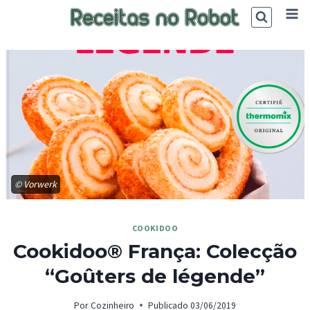
Skip
to
content
© Vorwerk
COOKIDOO
Cookidoo® França: Colecção
“Goûters de légende”
Por
Cozinheiro
Publicado
03/06/2019