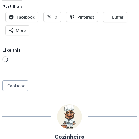
Partilhar:
Facebook
X
Pinterest
Buffer
More
Like this:
L
o
a
Post
d
#
Cookidoo
Tags:
i
n
g
…
Cozinheiro