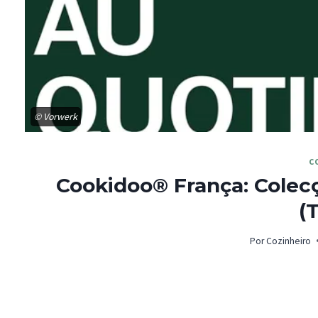
© Vorwerk
C
Cookidoo® França: Colecç
(
Por
Cozinheiro