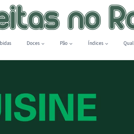
bidas
Doces
Pão
Índices
Qual