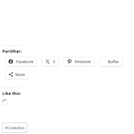
Partilhar:
Facebook
X
Pinterest
Buffer
More
Like this:
L
o
a
Post
d
#
Cookidoo
Tags: