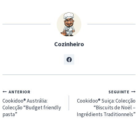
i
n
g
…
Cozinheiro
Navegação
ANTERIOR
SEGUINTE
de
Cookidoo® Austrália:
Cookidoo® Suiça: Colecção
Colecção “Budget friendly
“Biscuits de Noël –
artigos
pasta”
Ingrédients Traditionnels”