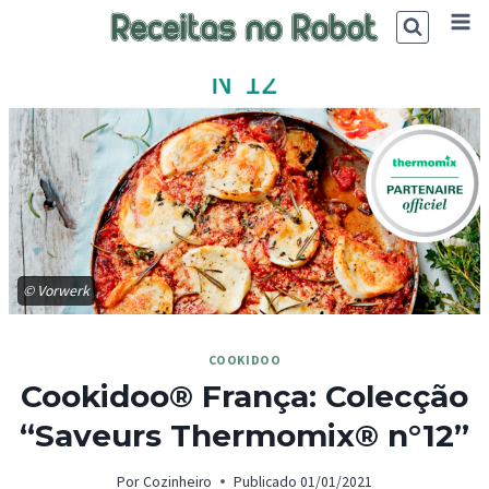
Skip
to
content
© Vorwerk
COOKIDOO
Cookidoo® França: Colecção
“Saveurs Thermomix® n°12”
Por
Cozinheiro
Publicado
01/01/2021