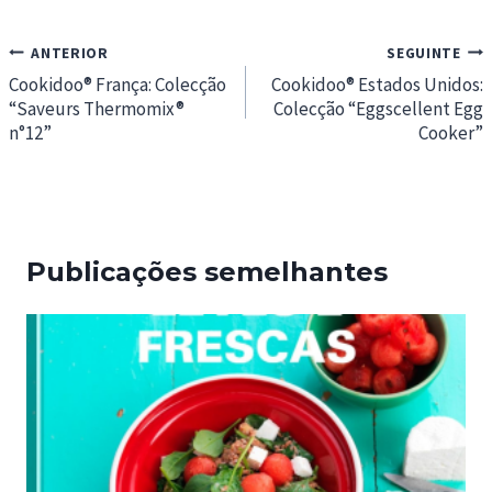
Navegação
ANTERIOR
SEGUINTE
de
Cookidoo® França: Colecção
Cookidoo® Estados Unidos:
“Saveurs Thermomix®
Colecção “Eggscellent Egg
artigos
n°12”
Cooker”
Publicações semelhantes