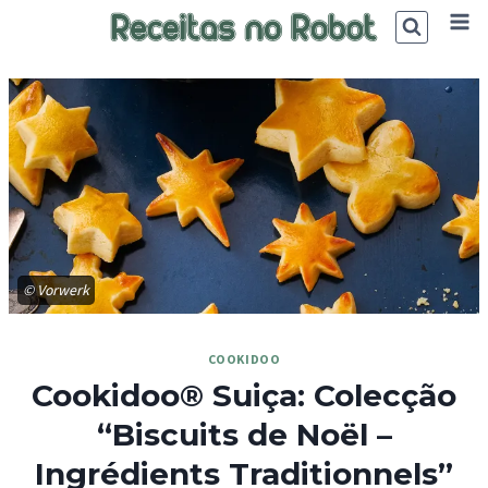
Skip
to
content
© Vorwerk
COOKIDOO
Cookidoo® Suiça: Colecção
“Biscuits de Noël –
Ingrédients Traditionnels”