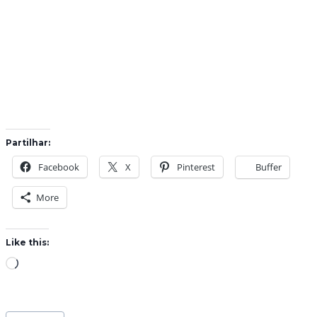
Partilhar:
Facebook
X
Pinterest
Buffer
More
Like this:
L
o
a
Post