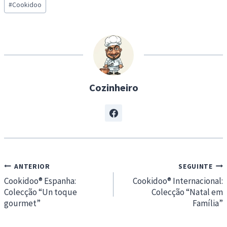
d
#
Cookidoo
Tags:
i
n
g
…
Cozinheiro
Navegação
ANTERIOR
SEGUINTE
de
Cookidoo® Espanha:
Cookidoo® Internacional:
Colecção “Un toque
Colecção “Natal em
artigos
gourmet”
Família”