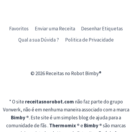
Favoritos
Enviar uma Receita
Desenhar Etiquetas
Qual a sua Dúvida ?
Politica de Privacidade
© 2026 Receitas no Robot Bimby®
* O site
receitasnorobot.com
não faz parte do grupo
Vorwerk, não é em nenhuma maneira associado com a marca
Bimby ®
. Este site é um simples blog de ajuda para a
comunidade de fãs .
Thermomix ®
e
Bimby ®
são marcas