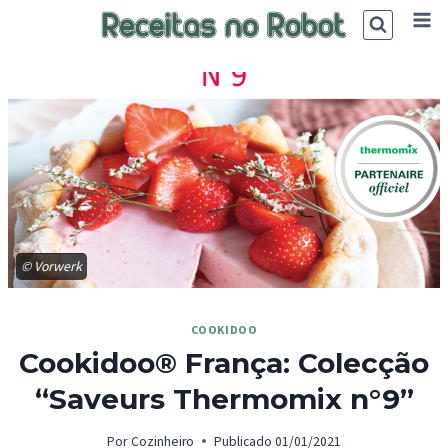
Skip
to
content
© Vorwerk
COOKIDOO
Cookidoo® França: Colecção
“Saveurs Thermomix n°9”
Por
Cozinheiro
Publicado
01/01/2021