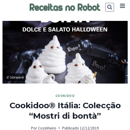
Skip
to
content
© Vorwerk
COOKIDOO
Cookidoo® Itália: Colecção
“Mostri di bontà”
Por
Cozinheiro
Publicado
12/12/2019