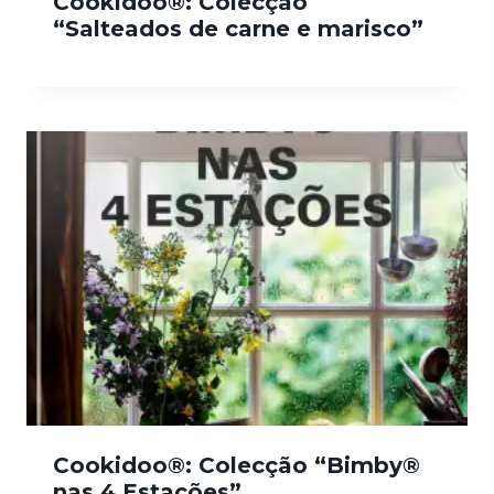
Cookidoo®: Colecção
“Salteados de carne e marisco”
Cookidoo®: Colecção “Bimby®
nas 4 Estações”