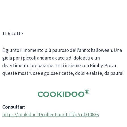
11 Ricette
È giunto il momento più pauroso dell’anno: halloween. Una
gioia per i piccoli andare a caccia di dolcetti e un
divertimento prepararne tutti insieme con Bimby. Prova
queste mostruose e golose ricette, dolci e salate, da paura!
®
COOKIDOO
Consultar:
https://cookidoo.it/collection/it-IT/p/col310636