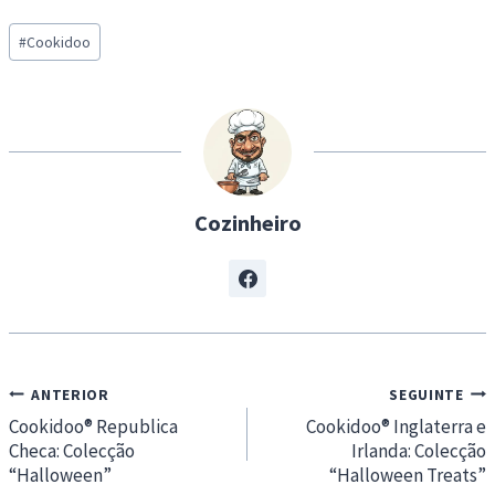
a
Post
d
#
Cookidoo
Tags:
i
n
g
…
Cozinheiro
Navegação
ANTERIOR
SEGUINTE
de
Cookidoo® Republica
Cookidoo® Inglaterra e
Checa: Colecção
Irlanda: Colecção
artigos
“Halloween”
“Halloween Treats”