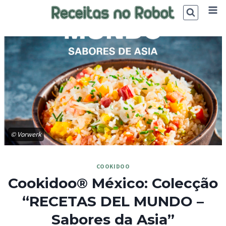
Skip
to
content
© Vorwerk
COOKIDOO
Cookidoo® México: Colecção
“RECETAS DEL MUNDO –
Sabores da Asia”