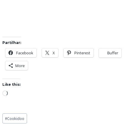
Partilhar:
Facebook
X
Pinterest
Buffer
More
Like this:
L
o
a
Post
d
#
Cookidoo
Tags:
i