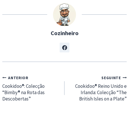
n
g
…
Cozinheiro
Navegação
ANTERIOR
SEGUINTE
de
Cookidoo®: Colecção
Cookidoo® Reino Unido e
“Bimby® na Rota das
Irlanda: Colecção “The
artigos
Descobertas”
British Isles on a Plate”