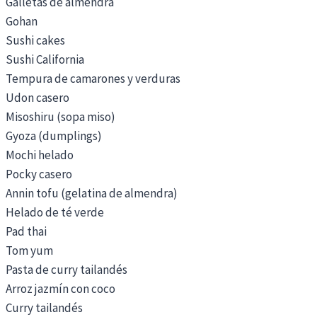
Galletas de almendra
Gohan
Sushi cakes
Sushi California
Tempura de camarones y verduras
Udon casero
Misoshiru (sopa miso)
Gyoza (dumplings)
Mochi helado
Pocky casero
Annin tofu (gelatina de almendra)
Helado de té verde
Pad thai
Tom yum
Pasta de curry tailandés
Arroz jazmín con coco
Curry tailandés