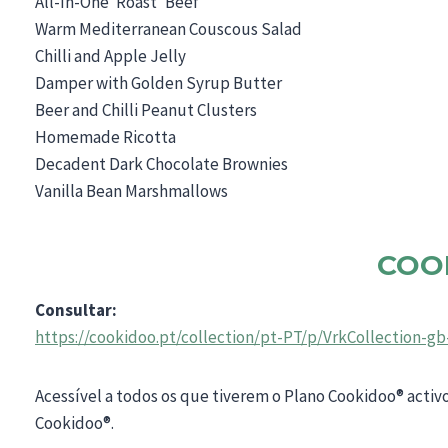
All-In-One ‘Roast’ Beef
Warm Mediterranean Couscous Salad
Chilli and Apple Jelly
Damper with Golden Syrup Butter
Beer and Chilli Peanut Clusters
Homemade Ricotta
Decadent Dark Chocolate Brownies
Vanilla Bean Marshmallows
COO
Consultar:
https://cookidoo.pt/collection/pt-PT/p/VrkCollection-g
Acessível a todos os que tiverem o Plano Cookidoo® activ
Cookidoo®.