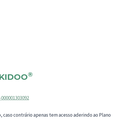
®
KIDOO
b-000001303092
o, caso contrário apenas tem acesso aderindo ao Plano