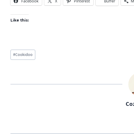
Facebook
X
Pinterest
Buffer
M
Like this:
Post
#
Cookidoo
Tags:
Co