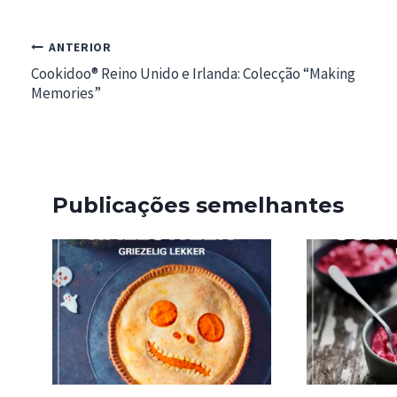
Navegação
ANTERIOR
de
Cookidoo® Reino Unido e Irlanda: Colecção “Making
Memories”
artigos
Publicações semelhantes