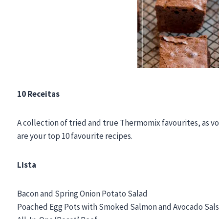
10 Receitas
A collection of tried and true Thermomix favourites, as vo
are your top 10 favourite recipes.
Lista
Bacon and Spring Onion Potato Salad
Poached Egg Pots with Smoked Salmon and Avocado Sal