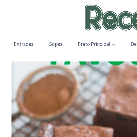
Skip
to
content
Entradas
Sopas
Prato Principal
Be